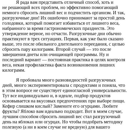
Я рада вам представить отличный способ, хоть и
не решающий всех проблем, но эффективно помогающий
немного сбросить лишний вес и подчистить организм. И так,
разгрузочные дни! Их ошибочно принимают за простой день
голодовки, который помогает избавиться от лишнего веса,
набранного за время гастрономических празднеств. Это
утверждение верное, но отчасти. Разгрузочные дни обычно
практикуют в трех ситуациях. Первая, как уже было сказано
выше, это после обильного длительного переедания, с целью
сбросить пару килограмм. Второй случай — это после
завершения диеты или очищающей программы. Ну и
последний вариант — постоянная практика в целях контроля
веса, некая профилактика факта возникновения лишних
килограмм.
Я пробовала много разновидностей разгрузочных
дней, много экспериментировала с продуктами и поняла, что
в этом вопросе не существует единогласной универсальности.
Тут все индивидуально и, в идеале, подбор продуктов
основывается на вкусовых предпочтениях при выборе пищи.
Кефир слишком кислый? Замените его огурцами. Любите
фрукты? Яблоко вам идеально подходит. Вот в моем случае,
лучшим способом сбросить лишний вес стал разгрузочный
день на яблоках или огурцах. Но чтобы подобрать методику
полезную (а ни в коем случае не вредную) для вашего