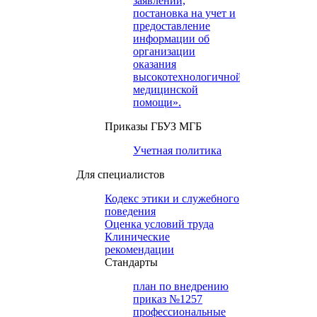
заявлений,
постановка на учет и
предоставление
информации об
организации
оказания
высокотехнологичной
медицинской
помощи».
Приказы ГБУЗ МГБ
Учетная политика
Для специалистов
Кодекс этики и служебного
поведения
Оценка условий труда
Клинические
рекомендации
Cтандарты
план по внедрению
приказ №1257
профессиональные