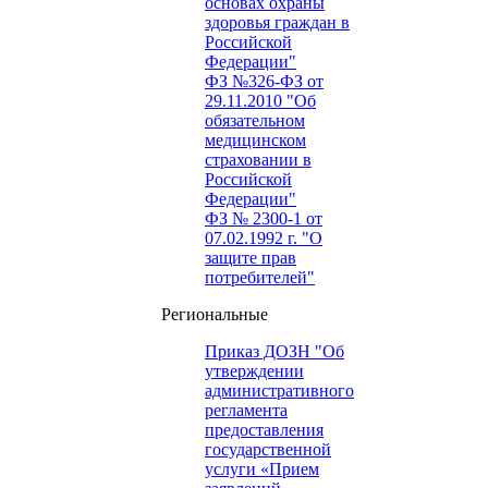
основах охраны
здоровья граждан в
Российской
Федерации"
ФЗ №326-ФЗ от
29.11.2010 "Об
обязательном
медицинском
страховании в
Российской
Федерации"
ФЗ № 2300-1 от
07.02.1992 г. "О
защите прав
потребителей"
Региональные
Приказ ДОЗН "Об
утверждении
административного
регламента
предоставления
государственной
услуги «Прием