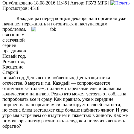
Опубликовано 18.08.2016 11:45
|
Автор: ГБУЗ МГБ
|
|
Просмотров: 4518
Каждый раз перед концом декабря наш организм уже
начинает переживать и
готовиться к наступающим
проблемам,
связанным
с затяжной
серией
праздников.
Новый год,
Рождество,
Крещение,
Старый
новый год, День всех влюбленных, День защитника
отечества, 8 марта и т.д. Каждый — сопровождается
отличным застольем, полными тарелками еды и большим
количеством напитков. Редко кто может устоять от соблазна
попробовать все и сразу. Как правило, уже к середине
пиршества наш организм сигнализирует о своей сытости,
но смена блюд заставляет еще больше набивать живот. И уже
утро мы встречаем со вздутием и тяжестью в животе. Как же
помочь организму расчистить желудок и получить легкость
обратно?