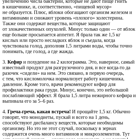
увеличению числа бактерий, которые не дают пище гнить
в кишечнике, и, соответственно, «пищевой мусор»
не образуется. Плюс, яблоки обогащают организм железом и
витаминами и снижают уровень «плохого» холестерина.
Также они содержат вещества, которые защищают
от злокачественных опухолей. Минус только один — от яблок
еще больше просыпается аппетит. Я брала так же 1,5 кг
кислых или просто несладких яблок и съедала, когда
чувствовала голод, дополняя 1,5 литрами воды, чтобы точно
понимать, где голод, а где жажда.
3.
Кефир
и похудение на 2 килограмма. Это, наверное, самый
известный продукт для разгрузочного дня, и все когда-то да
разочек «сидели» на нем. Это связано, в первую очередь,
с тем, что кисломолочка нормализует работу кишечника,
давление. Кроме того, врачи рекомендуют кефир для
профилактики рака груди. Минус, конечно, это небольшой
послабляющий эффект. Я брала 1,5 литра нежирного кефира и
выпивала его за 5–6 раз.
4.
Греча-греча, какая встреча!
И прощайте 1,5 кг. Обычно
говорят, что монодиеты, пускай и всего на 1 день,
способствуют дисбалансу веществ, которые необходимы
организму. Но это не этот случай, поскольку в зернах
содержится очень много витаминов и микроэлементов. Тут