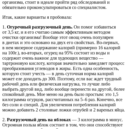
организма, стоит в идеале пройти ряд обследований и
обязательно проконсультироваться со специалистом.
Итак, какие варианты я пробовала:
1.
Огуречный разгрузочный день.
Он помог избавиться
от 3,5 кг, и я его считаю самым эффективным методом
очистки организма! Вообще этот овощ очень популярен
в диетах и это основано на двух его свойствах. Во-первых,
в нем мизерное содержание калорий (примерно 16 калорий
на 100г.), во-вторых, огурец на 95% состоит из воды и
содержит очень важное для худеющих вещество —
тартроновую кислоту, которая значительно замедляет процесс
преобразования углеводов в жиры. Есть одна особенность,
которую стоит учесть — в день суточная норма калорий
может еле доходить до 300. Поэтому, если вас ждет трудный
рабочий день или физическая нагрузка, то лучше либо
выбрать другой вид, либо вообще перенести на другой, более
спокойный день. Мое меню на день было простым: это 1,5
килограмма огурцов, рассчитанных на 5–6 раз. Конечно, все
без соли и специй. Для увеличения потребления калорий
можно добавить 2 столовые ложки отрубей и 2 вареных яйца.
2.
Разгрузочный день на яблоках
— 3 килограмма в минус.
Огромная польза яблок состоит в том, что они способствуют