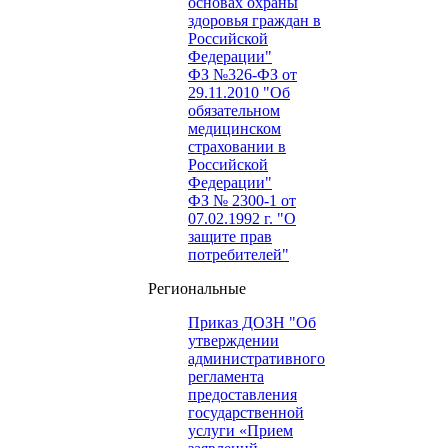
основах охраны
здоровья граждан в
Российской
Федерации"
ФЗ №326-ФЗ от
29.11.2010 "Об
обязательном
медицинском
страховании в
Российской
Федерации"
ФЗ № 2300-1 от
07.02.1992 г. "О
защите прав
потребителей"
Региональные
Приказ ДОЗН "Об
утверждении
административного
регламента
предоставления
государственной
услуги «Прием