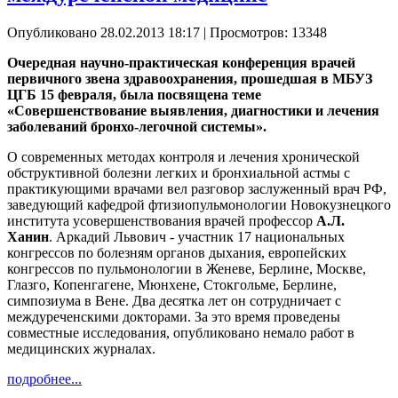
Опубликовано 28.02.2013 18:17
| Просмотров: 13348
Очередная научно-практическая конференция врачей
первичного звена здравоохранения, прошедшая в МБУЗ
ЦГБ 15 февраля, была посвящена теме
«Совершенствование выявления, диагностики и лечения
заболеваний бронхо-легочной системы».
О современных методах контроля и лечения хронической
обструктивной болезни легких и бронхиальной астмы с
практикующими врачами вел разговор заслуженный врач РФ,
заведующий кафедрой фтизиопульмонологии Новокузнецкого
института усовершенствования врачей профессор
А.Л.
Ханин
. Аркадий Львович - участник 17 национальных
конгрессов по болезням органов дыхания, европейских
конгрессов по пульмонологии в Женеве, Берлине, Москве,
Глазго, Копенгагене, Мюнхене, Стокгольме, Берлине,
симпозиума в Вене. Два десятка лет он сотрудничает с
междуреченскими докторами. За это время проведены
совместные исследования, опубликовано немало работ в
медицинских журналах.
подробнее...