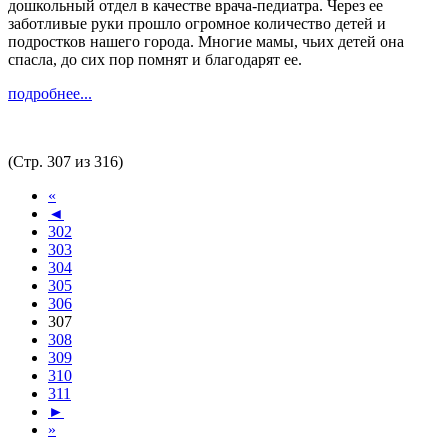
дошкольный отдел в качестве врача-педиатра. Через ее
заботливые руки прошло огромное количество детей и
подростков нашего города. Многие мамы, чьих детей она
спасла, до сих пор помнят и благодарят ее.
подробнее...
(Стр. 307 из 316)
«
◄
302
303
304
305
306
307
308
309
310
311
►
»