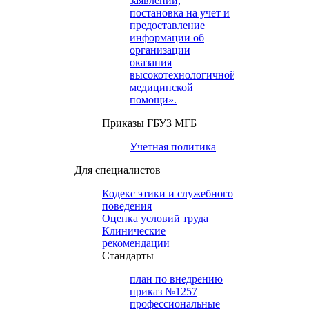
заявлений,
постановка на учет и
предоставление
информации об
организации
оказания
высокотехнологичной
медицинской
помощи».
Приказы ГБУЗ МГБ
Учетная политика
Для специалистов
Кодекс этики и служебного
поведения
Оценка условий труда
Клинические
рекомендации
Cтандарты
план по внедрению
приказ №1257
профессиональные