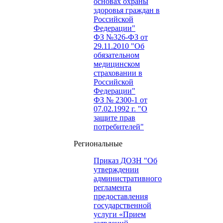
основах охраны
здоровья граждан в
Российской
Федерации"
ФЗ №326-ФЗ от
29.11.2010 "Об
обязательном
медицинском
страховании в
Российской
Федерации"
ФЗ № 2300-1 от
07.02.1992 г. "О
защите прав
потребителей"
Региональные
Приказ ДОЗН "Об
утверждении
административного
регламента
предоставления
государственной
услуги «Прием