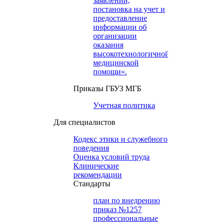
заявлений,
постановка на учет и
предоставление
информации об
организации
оказания
высокотехнологичной
медицинской
помощи».
Приказы ГБУЗ МГБ
Учетная политика
Для специалистов
Кодекс этики и служебного
поведения
Оценка условий труда
Клинические
рекомендации
Cтандарты
план по внедрению
приказ №1257
профессиональные