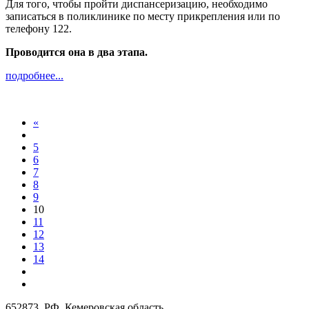
Для того, чтобы пройти диспансеризацию, необходимо
записаться в поликлинике по месту прикрепления или по
телефону 122.
Проводится она в два этапа.
подробнее...
«
5
6
7
8
9
10
11
12
13
14
652873, РФ, Кемеровская область,