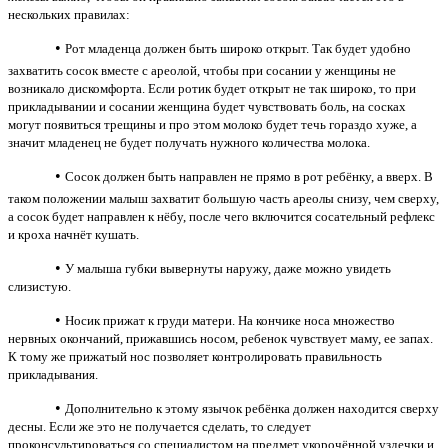
нескольких правилах:
•
Рот младенца должен быть широко открыт. Так будет удобно
захватить сосок вместе с ареолой, чтобы при сосании у женщины не
возникало дискомфорта. Если ротик будет открыт не так широко, то при
прикладывании и сосании женщина будет чувствовать боль, на сосках
могут появиться трещины и про этом молоко будет течь гораздо хуже, а
значит младенец не будет получать нужного количества молока.
•
Сосок должен быть направлен не прямо в рот ребёнку, а вверх. В
таком положении малыш захватит большую часть ареолы снизу, чем сверху,
а сосок будет направлен к нёбу, после чего включится сосательный рефлекс
и кроха начнёт кушать.
•
У малыша губки вывернуты наружу, даже можно увидеть
слизистую.
•
Носик прижат к груди матери. На кончике носа множество
нервных окончаний, прижавшись носом, ребенок чувствует маму, ее запах.
К тому же прижатый нос позволяет контролировать правильность
прикладывания.
•
Дополнительно к этому язычок ребёнка должен находится сверху
десны. Если же это не получается сделать, то следует
проконсультироваться со специалистом на предмет укорочённой уздечки и