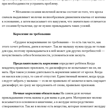
при необходимости устранить проблему.
•
Механизм сосания молочной железы состоит из того, что кроха
сначала выдавливает молочко волнообразным движением язычка от кончика
к основанию, а затем высасывает его вакуумом, что значительно отличается
от сосания бутылочки, где не нужно прикладывать таких усилий.
Кормление по требованию
«Грудное вскармливание по требованию – то есть так часто, как
этого хочет ребенок, днем и ночью». Так же малышу нужна грудь не только
для еды, поэтому прикладываться к ней может для других потребностей —
почувствовать себя в безопасности, успокоиться или заснуть.
Продолжительность кормления
определяет ребёнок Когда
младенец правильно приложен, то дискомфорта не испытывает ни он, ни
мать. При таком условии длительность кормления зависит от крохи. Когда
он наелся или уснул, то сам её отпустит. Единственный момент, когда грудь
следует забрать у малыша — если не правильно её захватил и мать ощущает
дискомфорт, но сразу же предложить её снова, правильно приложив.
Ночные кормления обязательны
На самом деле ночные
прикладывания очень важны и для мамы и для дитя. Материнское молоко
всасывается в основном в кишечнике, а в желудке непосредственно
створаживается. Так же в молоке есть вещества, которые помогают желудку