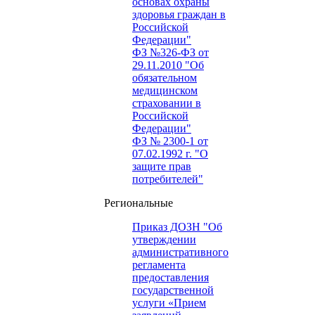
основах охраны
здоровья граждан в
Российской
Федерации"
ФЗ №326-ФЗ от
29.11.2010 "Об
обязательном
медицинском
страховании в
Российской
Федерации"
ФЗ № 2300-1 от
07.02.1992 г. "О
защите прав
потребителей"
Региональные
Приказ ДОЗН "Об
утверждении
административного
регламента
предоставления
государственной
услуги «Прием