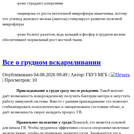
-реже страдают аллергиями
-защищены от роста патогенной микрофлоры кишечника, потому
что углевод женского молока (лактоза) стимулирует развитие полезной
микрофлоры
-реже болеют рахитом, ведь кальций и фосфор в грудном молоке
обеспечивают нормальный рост костной ткани.
Все о грудном вскармливании
Опубликовано 04.08.2026 09:49
|
Автор: ГБУЗ МГБ
|
| Просмотров: 10
Прикладывание к груди сразу после рождения.
Такой контакт
даёт возможность новорожденному получить бактерии матери и запустить
работу иммунной системы. Вместе с ранним прикладывание это помогает
стабилизировать психологическое и эмоциональное состояние обоих, и
даёт возможность скорее наладить процесс ГВ.
Правильное положение у груди
Пожалуй, это является основой
для начала ГВ. Чтобы грудничок эффективно сосал и опорожнял молочные
железы важно, чтобы он правильно захватил сосок. Заключается это в