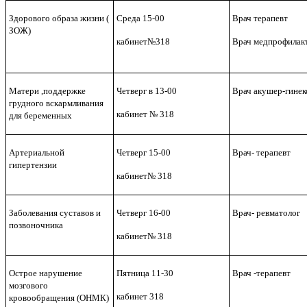
Здорового образа жизни (
Среда 15-00
Врач терапевт
ЗОЖ)
кабинет№318
Врач медпрофилак
Матери ,поддержке
Четверг в 13-00
Врач акушер-гинек
грудного вскармливания
кабинет № 318
для беременных
Артериальной
Четверг 15-00
Врач- терапевт
гипертензии
кабинет№ 318
Заболевания суставов и
Четверг 16-00
Врач- ревматолог
позвоночника
кабинет№ 318
Острое нарушение
Пятница 11-30
Врач -терапевт
мозгового
кабинет 318
кровообращения (ОНМК)