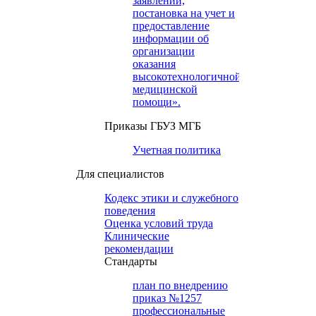
заявлений,
постановка на учет и
предоставление
информации об
организации
оказания
высокотехнологичной
медицинской
помощи».
Приказы ГБУЗ МГБ
Учетная политика
Для специалистов
Кодекс этики и служебного
поведения
Оценка условий труда
Клинические
рекомендации
Cтандарты
план по внедрению
приказ №1257
профессиональные