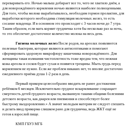
переваривать его. Ночью малыш добирает все то, чего не хватило днём, а
для новорождённого кормления ночью являются наиболее полноценными.
Для того, чтобы молоко вырабатывалось, необходим гормон пролактин, для
выработки которого необходима стимуляция молочных желез, то есть
сосание младенца. И в основном это происходит с 3 часов ночи до 7 утра.
Таким образом, если мать кормит грудничка хотя бы несколько раз за ночь,
то это обеспечит достаточное количество молока на весь день.
Гигиена молочных желез
После родов, на ареолах появляются
полезные бактерии, которые являются антисептиками и помогают
сформировать здоровую микрофлору кишечника новорождённого. Для
женщины такая излишняя чистоплотность тоже вредна тем, что нежная
кожа ареолы и сосков будет сухая и появятся трещины. Мыть грудь перед
кормлением не нужно. Если же проблем никаких нет, то вполне достаточно
ежедневного приёма душа 1-2 раза в день.
Первый прикорм целесообразно вводить не ранее достижения
ребёнком 6 месяцев. Исключительно грудное вскармливание сокращает
смертность детей грудного возраста, вызванную такими общими болезнями
детского возраста, как диарея или пневмония и способствует более
быстрому выздоровлению.» А значит молодым матерям не следует спешить
и делать ввод прикорма слишком рано для грудничка, ведь ЖКТ ещё не
готов к взрослой пище.
КМП ГБУЗ МГБ