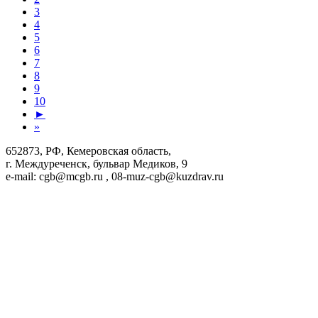
3
4
5
6
7
8
9
10
►
»
652873, РФ, Кемеровская область,
г. Междуреченск, бульвар Медиков, 9
e-mail: cgb@mcgb.ru , 08-muz-cgb@kuzdrav.ru