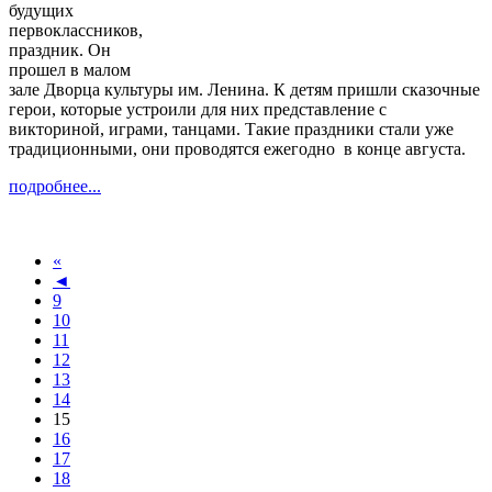
будущих
первоклассников,
праздник.
Он
прошел в малом
зале Дворца культуры им. Ленина. К детям пришли сказочные
герои, которые устроили для них представление с
викториной, играми, танцами. Такие праздники стали уже
традиционными, они проводятся ежегодно в конце августа.
подробнее...
«
◄
9
10
11
12
13
14
15
16
17
18