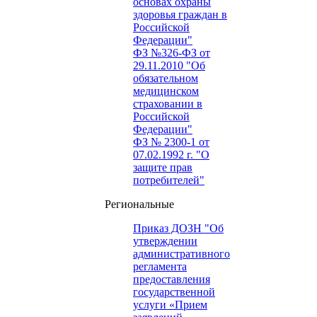
основах охраны
здоровья граждан в
Российской
Федерации"
ФЗ №326-ФЗ от
29.11.2010 "Об
обязательном
медицинском
страховании в
Российской
Федерации"
ФЗ № 2300-1 от
07.02.1992 г. "О
защите прав
потребителей"
Региональные
Приказ ДОЗН "Об
утверждении
административного
регламента
предоставления
государственной
услуги «Прием