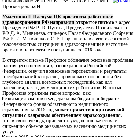
Опубликовано 26.01.2016 11:55
|
Автор: ГБУЗ МГБ
|
|
Просмотров: 6284
Участники II Пленума ЦК профсоюза работников
здравоохранения РФ направили
открытое письмо
в адрес
Президента РФ В. В. Путина, Председателя Правительства
РФ Д. А. Медведева, спикеров Палат Федерального Собрания
РФ В. И. Матвиенко и С. Е. Нарышкина в связи с серьезной
озабоченностью ситуацией в здравоохранении в настоящее
время и в перспективе наступившего 2016 года.
В открытом письме Профсоюз обозначил основные проблемы
настоящего состояния здравоохранения Российской
Федерации, озвучил возможные перспективы и результаты
преобразований в отрасли, проводимых поспешно и без
глубокого анализа возможных последствий, как для
населения, так и для медицинских работников. В письме
Профсоюза отражены такие вопросы, как:
Реализация законов о Федеральном бюджете и бюджете
Федерального фонда обязательного медицинского
страхования на 2016 год
может привести к критической
ситуации с кадровым обеспечением здравоохранения
,
что, в свою очередь, приведет к ухудшению качества и
снижению объемов оказываемых населению медицинских
услуг;