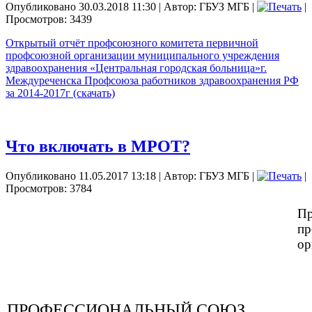
Опубликовано 30.03.2018 11:30
|
Автор: ГБУЗ МГБ
|
|
Просмотров: 3439
Открытый отчёт профсоюзного комитета первичной
профсоюзной организации муниципального учреждения
здравоохранения «Центральная городская больница»г.
Междуреченска Профсоюза работников здравоохранения РФ
за 2014-2017г (скачать)
Что включать в МРОТ?
Опубликовано 11.05.2017 13:18
|
Автор: ГБУЗ МГБ
|
|
Просмотров: 3784
Пр
пр
ор
ПРОФЕССИОНАЛЬНЫЙ СОЮЗ