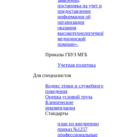
заявлений,
постановка на учет и
предоставление
информации об
организации
оказания
высокотехнологичной
медицинской
помощи».
Приказы ГБУЗ МГБ
Учетная политика
Для специалистов
Кодекс этики и служебного
поведения
Оценка условий труда
Клинические
рекомендации
Cтандарты
план по внедрению
приказ №1257
профессиональные