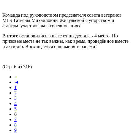
Команда под руководством председателя совета ветеранов
МГБ Татьяны Михайловны Жигульской с упорством и
азартом участвовала в соревнованиях.
В итоге остановились в шаге от пьедестала - 4 место. Но
призовые места не так важны, как время, проведённое вместе
и активно. Восхищаемся нашими ветеранами!
(Стр. 6 из 316)
«
◄
1
2
3
4
5
6
7
8
9