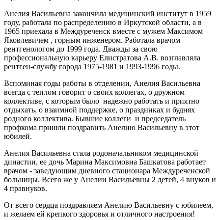
Анелия Васильевна закончила медицинский институт в 1959
году, работала по распределению в Иркутской области, а в
1965 приехала в Междуреченск вместе с мужем Максимом
Яковлевичем , горным инженером. Работала врачом –
рентгенологом до 1999 года. Дважды за свою
профессиональную карьеру Елистратова А.В. возглавляла
рентген-службу города 1975-1981 и 1993-1996 годы.
Вспоминая годы работы в отделении, Анелия Васильевна
всегда с теплом говорит о своих коллегах, о дружном
коллективе, с которым было
надежно работать и приятно
отдыхать, о взаимной поддержке, о праздниках и буднях
родного коллектива. Бывшие коллеги
и председатель
профкома пришли поздравить Анелию Васильевну в этот
юбилей.
Анелия Васильевна стала родоначальником медицинской
династии, ее дочь Марина Максимовна Башкатова работает
врачом - заведующим дневного стационара Междуреченской
больницы. Всего же у Анелии Васильевны 2 детей, 4 внуков и
4 правнуков.
От всего сердца поздравляем Анелию Васильевну с юбилеем,
и желаем ей крепкого здоровья и отличного настроения!