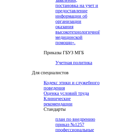
заявлений,
постановка на учет и
предоставление
информации об
организации
оказания
высокотехнологичной
медицинской
помощи».
Приказы ГБУЗ МГБ
Учетная политика
Для специалистов
Кодекс этики и служебного
поведения
Оценка условий труда
Клинические
рекомендации
Cтандарты
план по внедрению
приказ №1257
профессиональные