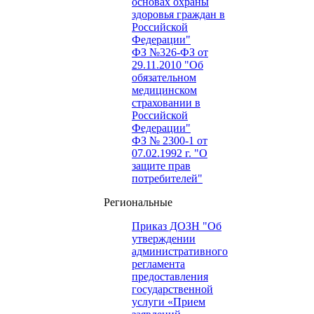
основах охраны
здоровья граждан в
Российской
Федерации"
ФЗ №326-ФЗ от
29.11.2010 "Об
обязательном
медицинском
страховании в
Российской
Федерации"
ФЗ № 2300-1 от
07.02.1992 г. "О
защите прав
потребителей"
Региональные
Приказ ДОЗН "Об
утверждении
административного
регламента
предоставления
государственной
услуги «Прием