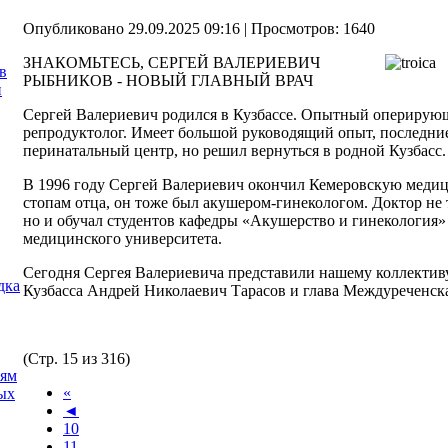
Опубликовано 29.09.2025 09:16
| Просмотров: 1640
ЗНАКОМЬТЕСЬ, СЕРГЕЙ ВАЛЕРИЕВИЧ
в
РЫБНИКОВ - НОВЫЙ ГЛАВНЫЙ ВРАЧ
и
Сергей Валериевич родился в Кузбассе. Опытный оперирующ
репродуктолог. Имеет большой руководящий опыт, последние
перинатальный центр, но решил вернуться в родной Кузбасc.
В 1996 году Сергей Валериевич окончил Кемеровскую меди
стопам отца, он тоже был акушером-гинекологом. Доктор не 
но и обучал студентов кафедры «Акушерство и гинекология»
медицинского университета.
Сегодня Сергея Валериевича представили нашему коллектив
дка
Кузбасса Андрей Николаевич Тарасов и глава Междуреченск
(Стр. 15 из 316)
иям
«
ых
◄
10
11