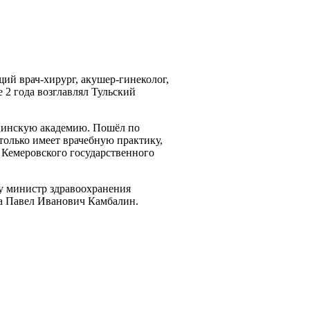
ий врач-хирург, акушер-гинеколог,
 2 года возглавлял Тульский
цинскую академию. Пошёл по
только имеет врачебную практику,
 Кемеровского государственного
у министр здравоохранения
а Павел Иванович Камбалин.