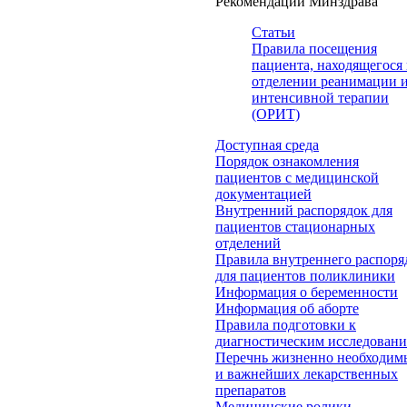
Рекомендации Минздрава
Статьи
Правила посещения
пациента, находящегося 
отделении реанимации 
интенсивной терапии
(ОРИТ)
Доступная среда
Порядок ознакомления
пациентов с медицинской
документацией
Внутренний распорядок для
пациентов стационарных
отделений
Правила внутреннего распоря
для пациентов поликлиники
Информация о беременности
Информация об аборте
Правила подготовки к
диагностическим исследован
Перечнь жизненно необходим
и важнейших лекарственных
препаратов
Медицинские ролики