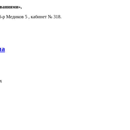
еваниями»,
б-р Медиков 5 , кабинет № 318.
ча
х