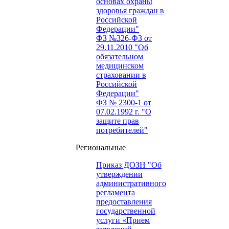
основах охраны
здоровья граждан в
Российской
Федерации"
ФЗ №326-ФЗ от
29.11.2010 "Об
обязательном
медицинском
страховании в
Российской
Федерации"
ФЗ № 2300-1 от
07.02.1992 г. "О
защите прав
потребителей"
Региональные
Приказ ДОЗН "Об
утверждении
административного
регламента
предоставления
государственной
услуги «Прием