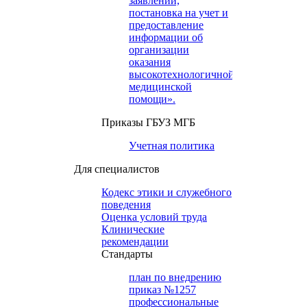
заявлений,
постановка на учет и
предоставление
информации об
организации
оказания
высокотехнологичной
медицинской
помощи».
Приказы ГБУЗ МГБ
Учетная политика
Для специалистов
Кодекс этики и служебного
поведения
Оценка условий труда
Клинические
рекомендации
Cтандарты
план по внедрению
приказ №1257
профессиональные