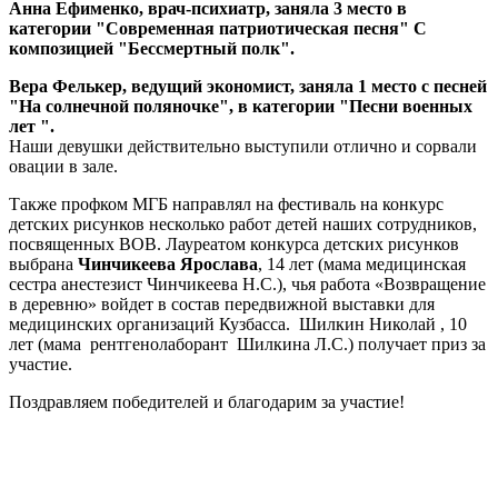
Анна Ефименко, врач-психиатр, заняла 3 место в
категории "Современная патриотическая песня" С
композицией "Бессмертный полк".
Вера Фелькер, ведущий экономист, заняла 1 место с песней
"На солнечной поляночке", в категории "Песни военных
лет ".
Наши девушки действительно выступили отлично и сорвали
овации в зале.
Также профком МГБ направлял на фестиваль на конкурс
детских рисунков несколько работ детей наших сотрудников,
посвященных ВОВ. Лауреатом конкурса детских рисунков
выбрана
Чинчикеева Ярослава
, 14 лет (мама медицинская
сестра анестезист Чинчикеева Н.С.), чья работа «Возвращение
в деревню» войдет в состав передвижной выставки для
медицинских организаций Кузбасса. Шилкин Николай , 10
лет (мама рентгенолаборант Шилкина Л.С.) получает приз за
участие.
Поздравляем победителей и благодарим за участие!